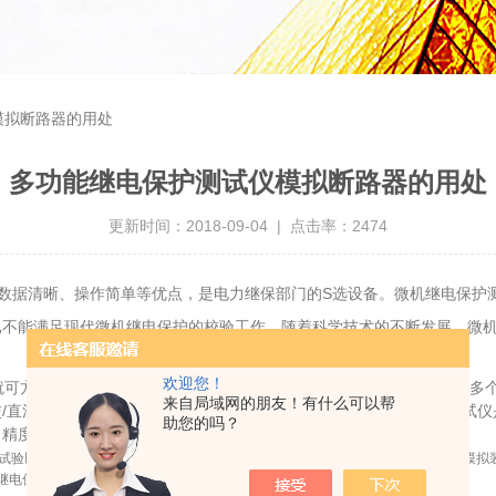
模拟断路器的用处
多功能继电保护测试仪模拟断路器的用处
更新时间：2018-09-04 | 点击率：2474
目数据清晰、操作简单等优点，是电力继保部门的S选设备。微机继电保护
已不能满足现代微机继电保护的校验工作。随着科学技术的不断发展，微
欢迎您！
可方便的完成各种测试功能，改变了老式继保仪必须关断电源，切换多个
来自局域网的朋友！有什么可以帮
/直流共享，输出级采用*的高精度超线性放大技术。微机继电保护测试
助您的吗？
，精度不高，已不能满足现代微机继电保护的校验工作。
试验以及在备用电源自投装置试验等项目中替代真实的高压断路器。本机内置的模拟
继电保护试验将不受外界因素影响，从而缩短调试时间，提高试验工作效率。