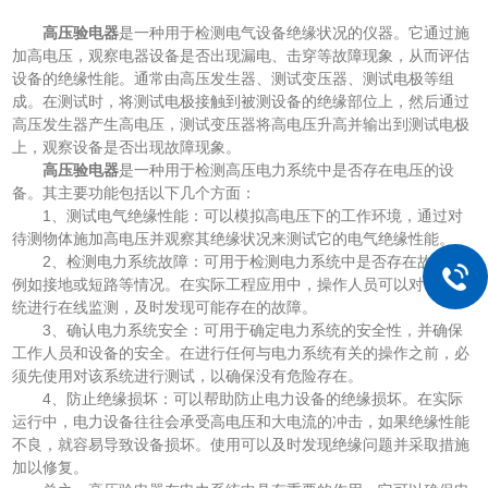
高压验电器
是一种用于检测电气设备绝缘状况的仪器。它通过施
加高电压，观察电器设备是否出现漏电、击穿等故障现象，从而评估
设备的绝缘性能。通常由高压发生器、测试变压器、测试电极等组
成。在测试时，将测试电极接触到被测设备的绝缘部位上，然后通过
高压发生器产生高电压，测试变压器将高电压升高并输出到测试电极
上，观察设备是否出现故障现象。
高压验电器
是一种用于检测高压电力系统中是否存在电压的设
备。其主要功能包括以下几个方面：
1、测试电气绝缘性能：可以模拟高电压下的工作环境，通过对
待测物体施加高电压并观察其绝缘状况来测试它的电气绝缘性能。
2、检测电力系统故障：可用于检测电力系统中是否存在故障，
例如接地或短路等情况。在实际工程应用中，操作人员可以对电力系
统进行在线监测，及时发现可能存在的故障。
3、确认电力系统安全：可用于确定电力系统的安全性，并确保
工作人员和设备的安全。在进行任何与电力系统有关的操作之前，必
须先使用对该系统进行测试，以确保没有危险存在。
4、防止绝缘损坏：可以帮助防止电力设备的绝缘损坏。在实际
运行中，电力设备往往会承受高电压和大电流的冲击，如果绝缘性能
不良，就容易导致设备损坏。使用可以及时发现绝缘问题并采取措施
加以修复。