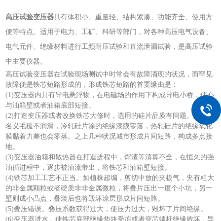
高压试验变压器
具有体积小、重量轻、结构紧凑、功能齐全、使用方
便等特点。适用于电力、工矿、科研等部门，对各种高压电气设备、
电气元件、绝缘材料进行工频耐压试验和直流泄漏试验，是高压试验
中主要仪器。
高压试验变压器在试验现场测试中时常会有故障涌现的状况，而罕见
故障便是铁芯短路形成的，形成铁芯短路的首要缘由是：
(1)变压器内具有导电悬浮物，在电磁场的作用下构成导电小桥，使心
与油箱壁或者油箱底部短接。
(2)打造变压器或者改换铁芯大修时，选用的硅片品质有问题。如硅片
名义毛糙不润滑，冷轧硅片涂的绝缘漆膜零落，热轧硅片的绝缘氧化
膜黏着力差也会零落。之上几种状况城市形成片间短路，构成多点接
地。
(3)变压器油箱和散热器在打造进程中，焊渣等清算不全，在恒久的强
油循进程中，逐步被油流带出，将铁芯和油箱壁短接。
(4)铁芯加工工艺不正当。如植株超编，剪切中放的夹板气，夹有粗大
的非金属颗粒或者硬质非非金属微粒，将叠片压出一度个小坑，另一
壁则成小凸点，叠装后也将毁坏涂层形成片间短路。
(5)叠压错误。叠压系数获得过大，使压力过大，毁坏了片间绝缘。
(6)变压器进水，使铁芯底部绝缘垫块受冻或者穿芯螺杆绝缘败坏，导