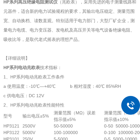
HP系列高压绝缘电阻测试仪
（兆欧表），采用先进的电子测量线路和
元器件，适合新的电力试验规程的要求，其输出电压稳定、测量范围
宽、自动换档、读数直观。特别适用于电力部门，大型厂矿企业，测
量电力电缆、电力变压器、发电机及高压开关等电气设备绝缘电阻、
吸收比等，是取代老式摇表的理想产品。
【详细说明】
HP系列电动兆欧表
技术指标：
1、HP系列电动兆欧表工作条件
a 使用温度：-10℃—+40℃ b 相对湿度：40℃ 85%RH
c 供电电压：DC 12V
2、HP系列电动兆欧表性能特性
测量范围（MΩ）误差
测量范围（MΩ）
型号
输出电压±5%
指示值±5%
指示值±10%
HP3121
2500V
50-50000
0-50 50000-1000
HP3122
5000V
100-100000
0-100 100000-2
HP3101
250V
5-5000
0-5 5000-10000