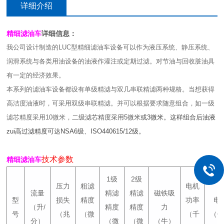
详细介绍
精细滤油车
详细信息：
我公司设计制造的LUC型精细滤油车设备可以作为液压系统、静压系统、
润滑系统与各类用油设备的油液作灌注或定期过滤。对节油与回收脏油具
有一定的经济效果。
本系列的滤油车设备都设有单级精滤与双几串联精滤两种规格。当想获得
高洁度油液时，可采用双级串联精滤。并可以根据要求随意组合，如一级
滤芯精度采用10微米，
二级滤芯精度采用5微米
或3微米。这样组合后油液
zui高过滤精度可达NSA6级、ISO440615/12级。
技术参数
精细滤油车
1级
2级
压力
粗滤
电机
流量
精滤
精滤
磁铁吸
型
损失
精度
功率
电
（升/
精度
精度
力
号
（兆
（微
（千
（
分）
（微
（微
（牛）