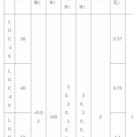
帕）
米）
瓦）
米）
米）
L
U
C
16
0.37
-1
6
L
U
3
C
40
0.75
0、
2
-4
2
0、
0
<0.0
0、
1
100
2
38
L
2
1
0、
U
0、
5、