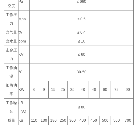
Pa
≤ 660
空度
工作压
Mpa
≤ 0.5
力
含气量
%
≤ 0.4
含水量
ppm
≤ 10
击穿压
KV
≤ 60
力
工作油
℃
30-50
温
加热功
KW
6
9
15
25
25
48
48
60
72
90
率
工作噪
dB
≤ 80
音
（A）
质量
Kg
110
130
180
250
300
400
450
500
560
700