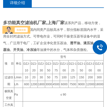
详细介绍
多功能真空滤油机厂家,上海厂家
该系列产品，移动方便，
各项技术指标达到国内同类产品较高水平，部分指标居国内水平，采
用全封闭滤油方式。可带电作业，可同时干燥变压器等设备中的湿
气，广泛用于电厂，工矿企业净化变压器油、
透平油、液压油、互感
器油、开关油、冷冻油
等油液中的水分，气体和杂质微粒。
型号
项 目
单位
DZJ-
DZJ-
DZJ-
DZJ-
DZJ-
DZJ-1
DZJ-1
DZJ-1
DZJ-2
DZJ-3
10
20
30
50
75
00
25
50
00
00
过滤功
L/min
10
20
30
50
75
100
125
150
200
300
能
L/h
600
1200
1800
3000
4500
6000
7500
9000
12000
18000
极限真
Pa
≤ 90
空度
工作真