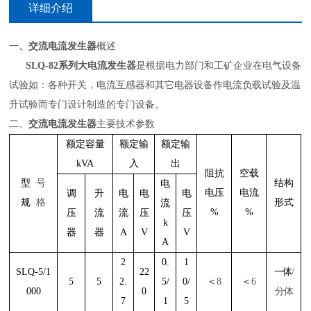
详细介绍
一
、交流电流发生器
概述
SLQ-82系列大电流发生器
是根据电力部门和工矿企业在电气设备
试验如：各种开关，电流互感器和其它电器设备作电流负载试验及温
升试验而专门设计制造的专门设备。
二、
交流电流发生器
主要技术参数
额定容量
额定输
额定输
kVA
入
出
阻抗
空载
型
号
结构
电
电压
电流
调
升
电
电
电
规
格
形式
流
%
%
压
流
流
压
压
k
器
器
A
V
V
A
2
0.
1
SLQ-5/1
22
一体
/
5
5
2.
5/
0/
＜
8
＜
6
000
0
分体
7
1
5