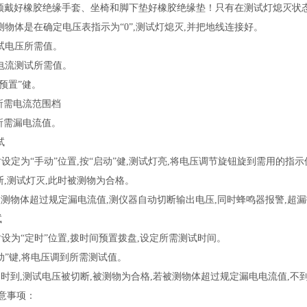
须戴好橡胶绝缘手套、坐椅和脚下垫好橡胶绝缘垫！只有在测试灯熄灭状态
被测物体是在确定电压表指示为“0”,测试灯熄灭,并把地线连接好。
测试电压所需值。
漏电流测试所需值。
“预置”健。
所需电流范围档
所需漏电流值。
试
设定为“手动”位置,按“启动”健,测试灯亮,将电压调节旋钮旋到需用的指
断,测试灯灭,此时被测物为合格。
被测物体超过规定漏电流值,测仪器自动切断输出电压,同时蜂鸣器报警,超漏
试
设为“定时”位置,拨时间预置拨盘,设定所需测试时间。
动”键,将电压调到所需测试值。
定时到,测试电压被切断,被测物为合格,若被测物体超过规定漏电电流值,不
主意事项：