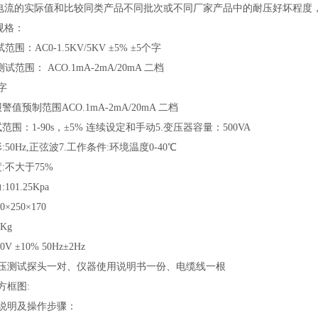
电流的实际值和比较同类产品不同批次或不同厂家产品中的耐压好坏程度
规格：
范围：AC0-1.5KV/5KV ±5% ±5个字
测试范围： ACO.1mA-2mA/20mA 二档
个字
警值预制范围ACO.1mA-2mA/20mA 二档
试范围：1-90s，±5% 连续设定和手动5.变压器容量：500VA
:50Hz,正弦波7.工作条件:环境温度0-40℃
度:不大于75%
101.25Kpa
0×250×170
3Kg
0V ±10% 50Hz±2Hz
:高压测试探头一对、仪器使用说明书一份、电缆线一根
方框图:
用说明及操作步骤：