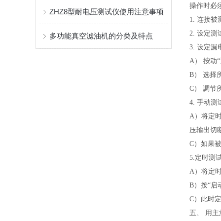
操作时必
ZHZ8型耐电压测试仪使用注意事项
1. 连接
2. 设定
多功能真空滤油机的分类及特点
3. 设定
A） 按动
B） 选择
C） 調节
4. 手动测
A）将定时
压输出切
C）如果
5.定时测
A）将定时
B）按“启
C）此时
五、 用