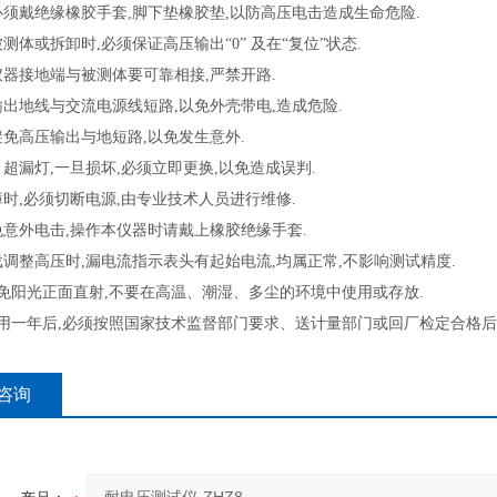
必须戴绝缘橡胶手套,脚下垫橡胶垫,以防高压电击造成生命危险.
被测体或拆卸时,必须保证高压输出“0” 及在“复位”状态.
仪器接地端与被测体要可靠相接,严禁开路.
输出地线与交流电源线短路,以免外壳带电,造成危险.
避免高压输出与地短路,以免发生意外.
、超漏灯,一旦损坏,必须立即更换,以免造成误判.
障时,必须切断电源,由专业技术人员进行维修.
免意外电击,操作本仪器时请戴上橡胶绝缘手套.
载调整高压时,漏电流指示表头有起始电流,均属正常,不影响测试精度.
避免阳光正面直射,不要在高温、潮湿、多尘的环境中使用或存放.
器使用一年后,必须按照国家技术监督部门要求、送计量部门或回厂检定合格后
咨询