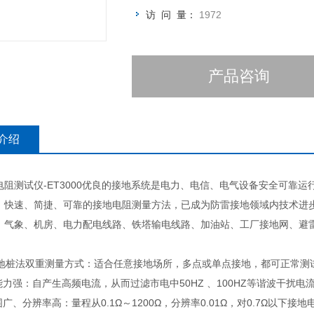
访 问 量：
1972
产品咨询
介绍
电阻测试仪-ET3000优良的接地系统是电力、电信、电气设备安全可靠
、快速、简捷、可靠的接地电阻测量方法，已成为防雷接地领域内技术进步
、气象、机房、电力配电线路、铁塔输电线路、加油站、工厂接地网、避
法/地桩法双重测量方式：适合任意接地场所，多点或单点接地，都可正常测
能力强：自产生高频电流，从而过滤市电中50HZ 、100HZ等谐波干扰电
围广、分辨率高：量程从0.1Ω～1200Ω，分辨率0.01Ω，对0.7Ω以下