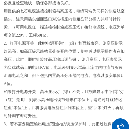
必反复检查地线，确保各部接地良好。
用提供的七芯电缆连接控制箱与高压塔，电缆两端为同样的快速航空
插头，注意用插头侧面豁口对准插座内侧粗凸部分插入并顺时针拧
紧。（可用电缆任一端连接控制箱或高压塔）接好电源线，电源为单
项交流220V，工频50HZ。
2、打开电源开关，此时电源开关灯（绿）和面板表亮。则高压指示
灯绿亮，如高压提示蜂鸣器处在开的位置，则鸣叫以提示操作者在加
高压，此时，顺时针旋转高压输出调节钮， 则升高压，电压表显示
为负载试品上的电压KV值，电流表则显示试品上流过的电流与所有
泄漏电流之和，但不包括内置高压分压器的电流。电流以微安单位U
A值。
如果打开电源开关，高压显示灯（绿）不亮，且故障显示中"回零"灯
（红）亮 时、则表示高压输出调节钮未在零位上，请逆时针旋转此
钮至"零位"上，并将微调电压旋钮回到零位上，些"回零"灯灭，再顺
时针调节即可升压。
3、若不需要额定输出电压范围内的调压保护时 ，要把过压保护整定