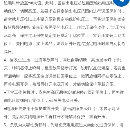
钮顺时针旋至zui大值。此时，当输出电压超过额定输出电压时即自
动保护，切断高压。若要求在额定输出电压范围内进行调压保护时，
请空载升压按以上步骤升压到预定的保护电压上，再将过压保护整定
旋钮慢慢逆时针旋转到所需要的电压上，作过压保护动作，"过压"指
示灯亮，保持过压保护整定旋钮就定于此位置上，将升压旋钮回到零
位上，关闭电源。接上试品，则以后升压超过预定电压时即自动切断
高压。
4、当发生过压、过流等故障时，高压自动切断，高压显示灯（绿）
灭，蜂呜器停止鸣叫，相应故障指示灯亮，说明试品已短路，若要重
新启动时，应将高压输出调整钮回零位上，微调旋钮同样在零位上，
再关电源开关，然后再打开电源开关，才能切除保护重新升压。
●正常工作关机时，应先将高压调整旋钮逆时针回到零位上，再将微
调电压旋钮回到零位上，zui后关电源开关。
●电源开关兼用于保护重置开关，故当故障显示灯（回零显示灯除
外）亮后应关闭电源开关再打开才能解除保护，重新升压。
5、负载为大容性负载时，为避免充电电流过大而触发过流保护，请