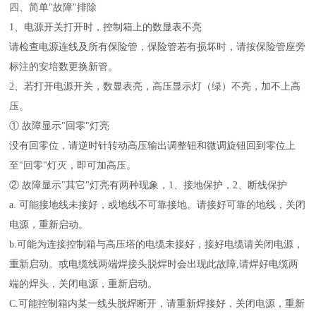
四、简单"故障"排除
1、电源开关打开时，控制箱上的数显表不亮
请检查电源连线及所有保险管，保险管若有损坏时，请按保险管座旁
标注的安培数更换新管。
2、若打开电源开关，数显表亮，高压显示灯（绿）不亮，加不上高
压。
① 故障显示"回零"灯亮
没有回零位，请逆时针转动高压输出调整钮和微调旋钮回到零位上
至"回零"灯灭，即可加高压。
② 故障显示"其它"灯亮有两种现象，1、接地保护，2、断线保护
a. 可能接地线未接好，或地线不可靠接地。请接好可靠的地线，关闭
电源，重新启动。
b.可能为连接控制箱与高压塔的电缆未接好，接好电缆请关闭电源，
重新启动。或电缆线两端焊接头脱焊时会出现此故障,请焊好电缆两
端的焊头，关闭电源，重新启动。
C.可能控制箱内某一线头脱焊断开，请重新焊接好，关闭电源，重新