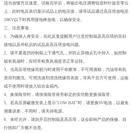
适当放慢升压速度。试验完毕后，将输出电压调整钮逆时针旋至零位
上，此时电压表仍显示试品上的电压值，请等试品通过高压塔放电至
20KV以下时再用接地棒放电，以确保安全。
三、注意事项
1、为确保人身安全，在此反复提醒用户注意控制箱及高压塔的良好
接地以及停机后的试品及高压塔放电问题。
2、请不要遮挡控制箱上下通气孔，并防止异物从孔中掉入，如控制
箱有风扇时，应经常检查风扇是否正常运转。
3、当高压塔绝缘筒脏污时请用干布擦净，不可用酒精，汽油等有机
类溶剂擦洗。可用洗涤剂清洗绝缘筒表面，等风干后方可使用，运输
或不使用时请放入铝合金箱内。
4、换保险管时，请按保险管座旁标定的安培数更换保险管。
5、若高压屏蔽微安表上显示"LOW BAT"时，请更换9V电池，以避免
测量误差，不用时，请关掉电源。
6、未经允许，请勿开启控制箱及高压塔，这会影响产品的保修。自
行拆卸厂方概不负责。