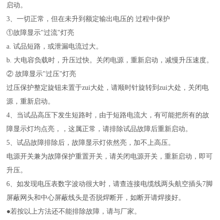
启动。
3、一切正常，但在未升到额定输出电压的 过程中保护
①故障显示"过流"灯亮
a. 试品短路，或泄漏电流过大。
b. 大电容负载时，升压过快。关闭电源，重新启动，减慢升压速度。
② 故障显示"过压"灯亮
过压保护整定旋钮未置于zui大处，请顺时针旋转到zui大处，关闭电
源，重新启动。
4、当试品高压下发生短路时，由于短路电流大，有可能把所有的故
障显示灯均点亮，，这属正常，请排除试品故障后重新启动。
5、试品故障排除后，故障显示灯依然亮，加不上高压。
电源开关兼为故障保护重置开关，请关闭电源开关，重新启动，即可
升压。
6、如发现电压表数字波动很大时，请查连接电缆线两头航空插头7脚
屏蔽网头和中心屏蔽线头是否脱焊断开，如断开请焊接好。
●若按以上方法还不能排除故障，请与厂家。