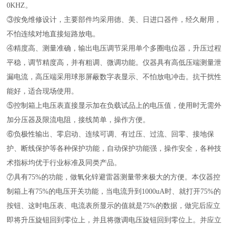
0KHZ。
③按免维修设计，主要部件均采用德、美、日进口器件，经久耐用，
不怕连续对地直接短路放电。
④精度高、测量准确，输出电压调节采用单个多圈电位器，升压过程
平稳，调节精度高，并有粗调、微调功能。仪器具有高低压端测量泄
漏电流，高压端采用球形屏蔽数字表显示、不怕放电冲击。抗干扰性
能好，适合现场使用。
⑤控制箱上电压表直接显示加在负载试品上的电压值，使用时无需外
加分压器及限流电阻，接线简单，操作方便。
⑥负极性输出、零启动、连续可调、有过压、过流、回零、接地保
护、断线保护等各种保护功能，自动保护功能强，操作安全，各种技
术指标均优于行业标准及同类产品。
⑦具有75%的功能，做氧化锌避雷器测量带来极大的方便。本仪器控
制箱上有75%的电压开关功能，当电流升到1000uA时、就打开75%的
按钮、这时电压表、电流表所显示的值就是75%的数据，做完后应立
即将升压旋钮回到零位上，并且将微调电压旋钮回到零位上。并应立