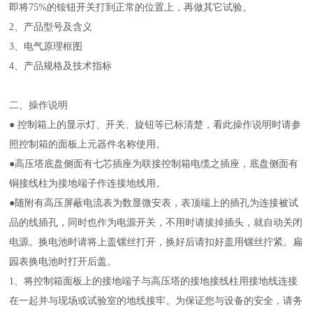
即将75%的铵钮开关打到正常的位置上，再做其它试验。
2、产品型号及含义
3、电气原理框图
4、产品规格及技术指标
二、操作说明
● 控制箱上的显示灯、开关、旋钮等已标清楚，看此操作说明时请参
照控制箱的面板上元器件名称使用。
●高压塔底盘侧面有七芯插座为联接控制箱电缆之插座，底盘侧面有
铜接线柱为接地端子作连接地线用。
●随附有高压屏蔽电流表为数显微安表，表顶端上的插孔为连接被试
品的线插孔，同时也作为电源开关，不用时请拔掉插头，就自动关闭
电源。换电池时请将上盖镙丝打开，换好后请扣好盖用镙丝拧紧。扁
园表换电池时打开后盖。
1、将控制箱面板上的接地端子与高压塔的接地接线柱用接地线连接
在一起并与现场或试验室的地线接牢。为保证您与设备的安全，请务