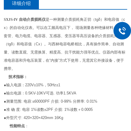
详细介绍
SXJS-IV
自动介质损耗仪
是一种测量介质损耗角正切（tgδ）和电容值（c
x）的自动化仪表。可以在工频高电压下， 现场测量各种绝缘材料、绝缘
套管、电力电缆、电容器、互感器、变压器等高压设备的介质损耗角正切
（tgδ）和电容值（Cx）。与西林电容电桥相比，具有操作简单、自动测
量、读数直观、无需换算、精度高、抗干扰能力强等优点。仪器内部有标
准电容器和升电压装置，在“内接”方式下使用，无需其它外接设备，便于
携带。
技术指标：
●输入电源：220V±10%，50Hz±1
●输出电源：0.5KV-10KV可选. 功率1.5KVA
●测量范围: 电容:≤60000PF 介损: 0-99% 分辨率: 0.01%
●准 确 度: 电容 1%读数±2PF 介损: 1%读数＋0.0005
●外型尺寸: 420×320×420mm 16Kg
性能特点
：