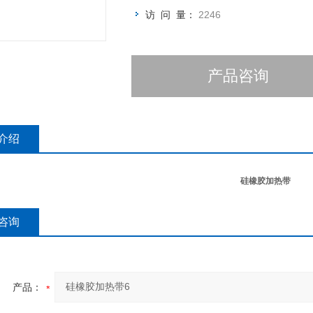
访 问 量：
2246
产品咨询
介绍
硅橡胶加热带
咨询
产品：