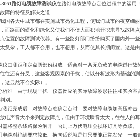
R-3051路灯电缆故障测试仪
在路灯电缆故障点定位过程中的运用
故障的特征及解决之道
我国各大中城市都在实施城市亮化工程，使我们城市的夜空绚丽
，而路面的硬化和绿化又使我们不便大面积地开挖来寻找故障点
点位置的故障测试仪器。有一些路灯部门纷纷购买了国内外一些
太复杂，工人都不会用，也不想用，从而使其长期闲置。这是由
缆仪由测距和定点两部份组成，适合对一条无负载的电缆进行故
往往还有分叉，这些客观因素的干扰，使以分析波形为基础的测
，这显然不合实际）。
分析难，由于现场干扰，仪器反应的实际故障波形往往和实验室
判别。
点测距完成后，对故障点准确定点时，要对故障电缆加高压冲击
放电声音大小来判定故障点，但由于环境噪音太大，往往人的耳
时需将整条线路保险解开，否则上万伏电压会损坏灯具等负载。
用电缆对绝缘要求较低，换句话说就是灯只要能正常发光，一般