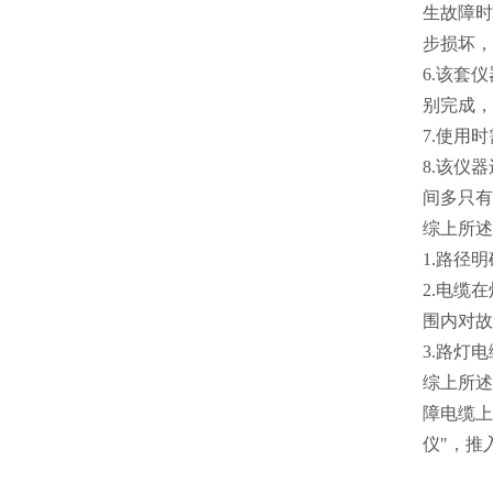
生故障时
步损坏，
6.该套
别完成，
7.使用
8.该仪
间多只有
综上所述
1.路径
2.电缆
围内对故
3.路灯
综上所述
障电缆上
仪"，推