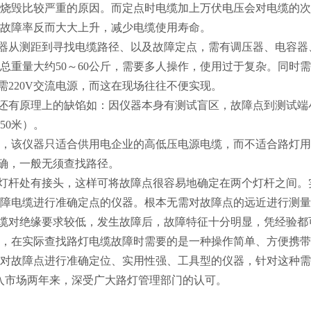
烧毁比较严重的原因。而定点时电缆加上万伏电压会对电缆的次
故障率反而大大上升，减少电缆使用寿命。
仪器从测距到寻找电缆路径、以及故障定点，需有调压器、电容器
总重量大约50～60公斤，需要多人操作，使用过于复杂。同时
时需220V交流电源，而这在现场往往不便实现。
器还有原理上的缺馅如：因仪器本身有测试盲区，故障点到测试端
50米）。
，该仪器只适合供用电企业的高低压电源电缆，而不适合路灯用
明确，一般无须查找路径。
在灯杆处有接头，这样可将故障点很容易地确定在两个灯杆之间
障电缆进行准确定点的仪器。根本无需对故障点的远近进行测量
电缆对绝缘要求较低，发生故障后，故障特征十分明显，凭经验
，在实际查找路灯电缆故障时需要的是一种操作简单、方便携带、
对故障点进行准确定位、实用性强、工具型的仪器，针对这种需求我
入市场两年来，深受广大路灯管理部门的认可。