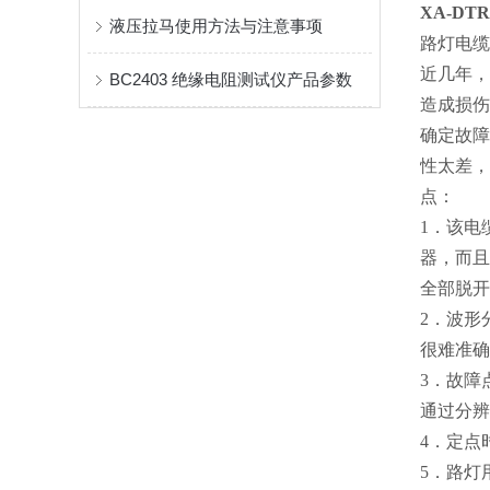
XA-DT
液压拉马使用方法与注意事项
路灯电缆
近几年，
BC2403 绝缘电阻测试仪产品参数
造成损伤
确定故障
性太差，
点：
1．该电
器，而且
全部脱开
2．波形
很难准确
3．故障
通过分辨
4．定点
5．路灯