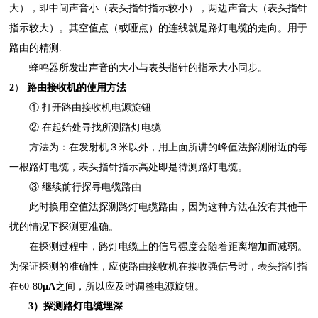
大），即中间声音小（表头指针指示较小），两边声音大（表头指针
指示较大）。其空值点（或哑点）的连线就是路灯电缆的走向。用于
路由的精测.
蜂鸣器所发出声音的大小与表头指针的指示大小同步。
2
）
路由接收机的使用方法
①
打开路由接收机电源旋钮
②
在起始处寻找所测路灯电缆
方法为：在发射机３米以外，用上面所讲的峰值法探测附近的每
一根路灯电缆，表头指针指示高处即是待测路灯电缆。
③
继续前行探寻电缆路由
此时换用空值法探测路灯电缆路由，因为这种方法在没有其他干
扰的情况下探测更准确。
在探测过程中，路灯电缆上的信号强度会随着距离增加而减弱。
为保证探测的准确性，应使路由接收机在接收强信号时，表头指针指
在
60-80
μA
之间，所以应及时调整电源旋钮。
3）探测路灯电缆埋深