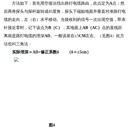
方法如下：首先用空值法找出路灯电缆路由，此点定为
A
点；然
后再将探头与探杆旋转成
45度角，探头下端贴地面并垂直对准路灯电
缆的走向，左（右）水平移动。当接收到的信号一次出现空值，即表
针接近零时，记下该点为
B
（
C
）
，其地面上
AB
（
AC
）
点的直线距
离就是路灯电缆的埋深
AD
。一般误差在
±5
CM
左右。（见图
4）此方
法也叫三角法：
实际埋深＝
AD+
修正系数
δ （δ＝±5cm）
图
4