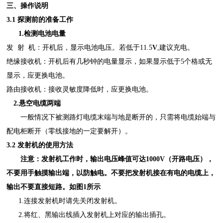
三、操作
说明
3.1 探测前的准备工作
1.检测电池电量
发
射
机：开机后，显示电池电压。若低于
11.5
V
,建议充电。
绝缘接收机：开机后有几秒钟的电量显示，如果显示低于
5个格或无
显示，应更换电池。
路由接收机：接收灵敏度降低时，应更换电池。
2.悬空
电缆两端
一般情况下被测路灯电缆末端与地是断开的，只需将电缆始端与
配电柜断开（零线接地的一定要解开）。
3.2 发射机的使用方法
注意：发射机工作时，输出电压峰值可达
1000
V（开路电压）
，
不要用手触摸输出端，以防触电。不要把发射机接在有电的电缆上，
输出不要直接短路。如图
1所示
1.连接发射机时请先关闭发射机。
2.将红、黑输出线插入发射机上对应的输出插孔。