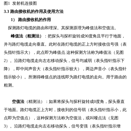
图
1 发射机连接图
3.3 路由接收机的作用及使用方法
1）
路由接收机的作用
探测路灯电缆的路由和埋深。其探测原理为峰值法和空值法。
峰值法（粗测法）
：把探头与探杆旋转成90
度角且平行于地面，
并与路灯电缆走向垂直。此时在路灯电缆的正上方时接收信号强（表
头指针指示大），此点即为峰值点
.这种探测方法称为峰值法（见图
2）。沿路灯电缆走向左右移动探头，信号均减弱（表头指针指示下
降），即中间声音大（表头指针指示较大），两边声音小（表头指针
指示较小）。所测得峰值点的连线即为路灯电缆的走向。用于路由的
粗测。
空值法
（精测法）：如果将探头与探杆旋转成
0度角，探头垂直
于地面。路灯电缆正上方时，接收到的信号弱（表头指针指示小，此
点即为空值点），这种探测方法称为空值法，或叫哑点法（见图
3）。沿路灯电缆走向左右移动探头，信号变强（表头指针指示增