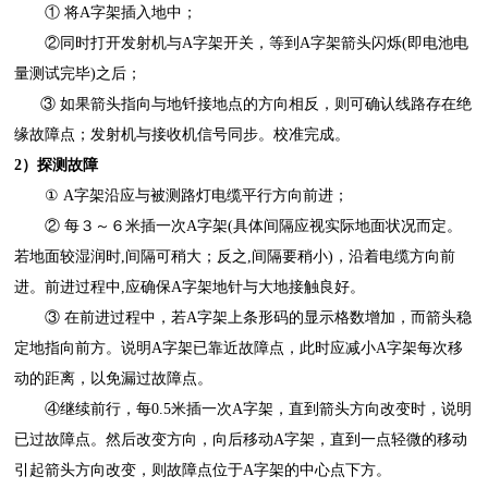
① 将A字架插入地中；
②同时打开发射机与A字架开关，等到A字架箭头闪烁(即电池电
量测试完毕)之后；
③ 如果箭头指向与地钎接地点的方向相反，则可确认线路存在绝
缘故障点；发射机与接收机信号同步。校准完成。
2）探测故障
① A字架沿应与被测路灯电缆平行方向前进；
②
每３～６米插一次
A字架(具体间隔应视实际地面状况而定。
若地面较湿润时,间隔可稍大；反之,间隔要稍小)，沿着电缆方向前
进。前进过程中,应确保A字架地针与大地接触良好。
③
在前进过程中，若
A字架上条形码的显示格数增加，而箭头稳
定地指向前方。说明A字架已靠近故障点，此时应减小A字架每次移
动的距离，以免漏过故障点。
④
继续前行，每
0.5米插一次A字架，直到箭头方向改变时，说明
已过故障点。然后改变方向，向后移动A字架，直到一点轻微的移动
引起箭头方向改变，则故障点位于A字架的中心点下方。