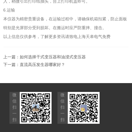
入，稍微引出打印纸抽头，合上打印机盖即可。
6.运输
本仪器为精密贵重设备，在运输过程中，请确保机箱扣紧，防止面板
特别是光屏部分受到损坏。在搬运时应严防重摔、撞击。
以上信息仅供参考，了解更多资讯请致电上海天皋电气免费
上一篇：
如何选择干式变压器和油浸式变压器
下一篇：
直流高压发生器哪家好？
微
微
信
信
扫
扫
一
一
扫
扫