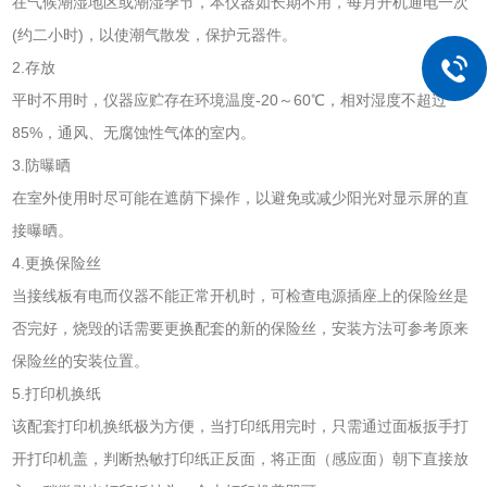
在气候潮湿地区或潮湿季节，本仪器如长期不用，每月开机通电一次
(约二小时)，以使潮气散发，保护元器件。
2.存放
平时不用时，仪器应贮存在环境温度-20～60℃，相对湿度不超过
85%，通风、无腐蚀性气体的室内。
3.防曝晒
在室外使用时尽可能在遮荫下操作，以避免或减少阳光对显示屏的直
接曝晒。
4.更换保险丝
当接线板有电而仪器不能正常开机时，可检查电源插座上的保险丝是
否完好，烧毁的话需要更换配套的新的保险丝，安装方法可参考原来
保险丝的安装位置。
5.打印机换纸
该配套打印机换纸极为方便，当打印纸用完时，只需通过面板扳手打
开打印机盖，判断热敏打印纸正反面，将正面（感应面）朝下直接放