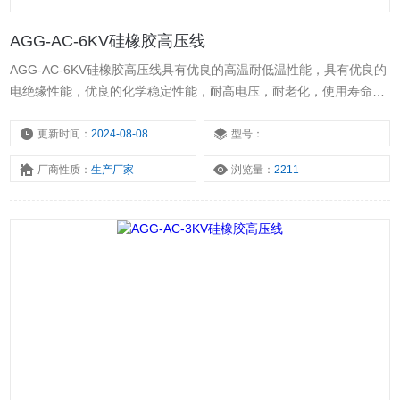
AGG-AC-6KV硅橡胶高压线
AGG-AC-6KV硅橡胶高压线具有优良的高温耐低温性能，具有优良的
电绝缘性能，优良的化学稳定性能，耐高电压，耐老化，使用寿命
长。且柔软便于安装。广泛应用于煤气点火、汽车点火、高压测试
台、电视机、微波炉、霓红灯、仪器仪表内部高压、安装连接用电子
更新时间：
2024-08-08
型号：
电器及其他器械的高电压场合。
厂商性质：
生产厂家
浏览量：
2211