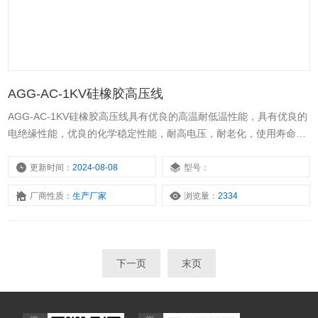
AGG-AC-1KV硅橡胶高压线
AGG-AC-1KV硅橡胶高压线具有优良的高温耐低温性能，具有优良的
电绝缘性能，优良的化学稳定性能，耐高电压，耐老化，使用寿命
长。且柔软便于安装。广泛应用于煤气点火、汽车点火、高压测试
台、电视机、微波炉、霓红灯、仪器仪表内部高压、安装连接用电子
更新时间：
2024-08-08
型号：
电器及其他器械的高电压场合。
厂商性质：
生产厂家
浏览量：
2334
下一页
末页