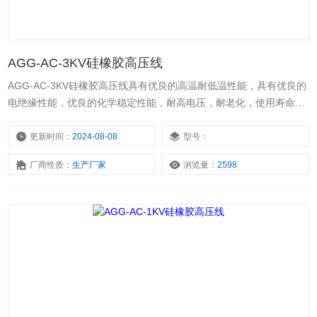
AGG-AC-3KV硅橡胶高压线
AGG-AC-3KV硅橡胶高压线具有优良的高温耐低温性能，具有优良的
电绝缘性能，优良的化学稳定性能，耐高电压，耐老化，使用寿命
长。且柔软便于安装。广泛应用于煤气点火、汽车点火、高压测试
台、电视机、微波炉、霓红灯、仪器仪表内部高压、安装连接用电子
更新时间：
2024-08-08
型号：
电器及其他器械的高电压场合。
厂商性质：
生产厂家
浏览量：
2598