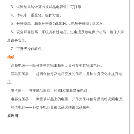
3、试验结果能计算出被试品电容值并可打印。
4、体积小、重量轻、操作方便。
5、分辨率高、频率分辨率为0.01Hz，电压分辨率为0.01V。
6、安全可靠性高，系统具有过电压、过电流及放电保护功能，确保人身
及设备安全。
7、可升级操作软件。
构成
调频电源——既可改变其输出频率，又可改变其输出电压。
励磁变压器——起耦合信号及电压变换的作用，并按自身变化来提升电
压。
电抗器——与被试品串联，构成LC串联谐振电路。
电容分压器——测量被试品上的电压，并作为采样信号反馈给调频电源。
补偿电容——补偿小电容量被试品调整被试品频率。
原理图