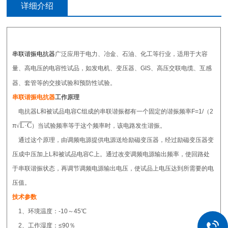
详细介绍
串联谐振电抗器
广泛应用于电力、冶金、石油、化工等行业，适用于大容
量、高电压的电容性试品，如发电机、变压器、GIS、高压交联电缆、互感
器、套管等的交接试验和预防性试验。
串联谐振电抗器
工作原理
电抗器L和被试品电容C组成的串联谐振都有一个固定的谐振频率F=1/（2
L·C
π
√
）当试验频率等于这个频率时，该电路发生谐振。
通过这个原理，由调频电源提供电源送给励磁变压器，经过励磁变压器变
压成中压加上L和被试品电容C上。通过改变调频电源输出频率，使回路处
于串联谐振状态，再调节调频电源输出电压，使试品上电压达到所需要的电
压值。
技术参数
1、环境温度：-10～45℃
2、工作湿度：≤90％