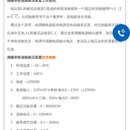
调频串联谐振耐压装置
工作原理
电抗器L和被试品电容C组成的串联谐振都有一个固定的谐振频率F=1/（2
L·C
π
√
）当试验频率等于这个频率时，该电路发生谐振。
通过这个原理，由调频电源提供电源送给励磁变压器，经过励磁变压器变
压成中压加上L和被试品电容C上。通过改变调频电源输出频率，使回路处
于串联谐振状态，再调节调频电源输出电压，使试品上电压达到所需要的电
压值。
调频串联谐振耐压装置
技术参数
1、环境温度：-10～45℃
2、工作湿度：≤90％
3、海拔：≤2000M
4、电源输入：220V±l0％单相 输出0～220V（≤10KW）
380V±l0％三相，50Hz 输出0～400V
5、额定试验容量：0～8000KVA
6、谐振电压：0～1000KV
7、频率调节范围：0.1～300Hz