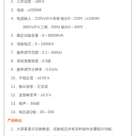
2、工作湿度：≤90％
3、海拔：≤2000M
4、电源输入：220V±l0％单相 输出0～220V（≤10KW）
380V±l0％三相，50Hz 输出0～400V
5、额定试验容量：0～8000KVA
6、谐振电压：0～1000KV
7、频率调节范围：0.1～300Hz
8、系统测量精度：0.5级
9、频率调节分辨率：0.01Hz
10、不稳定度：≤0.05％
11、输出波形：正弦波
12、波形畸变率：≤0.5％
13、噪声： 60dB
14、电抗器Q值：30～200
产品特点
1、大屏幕显示试验数据、试验状态并有实时操作步骤指示功能。