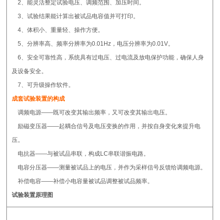
2、能灵活整定试验电压、调频范围、加压时间。
3、试验结果能计算出被试品电容值并可打印。
4、体积小、重量轻、操作方便。
5、分辨率高、频率分辨率为0.01Hz，电压分辨率为0.01V。
6、安全可靠性高，系统具有过电压、过电流及放电保护功能，确保人身
及设备安全。
7、可升级操作软件。
成套试验装置的构成
调频电源——既可改变其输出频率，又可改变其输出电压。
励磁变压器——起耦合信号及电压变换的作用，并按自身变化来提升电
压。
电抗器——与被试品串联，构成LC串联谐振电路。
电容分压器——测量被试品上的电压，并作为采样信号反馈给调频电源。
补偿电容——补偿小电容量被试品调整被试品频率。
试验装置原理图