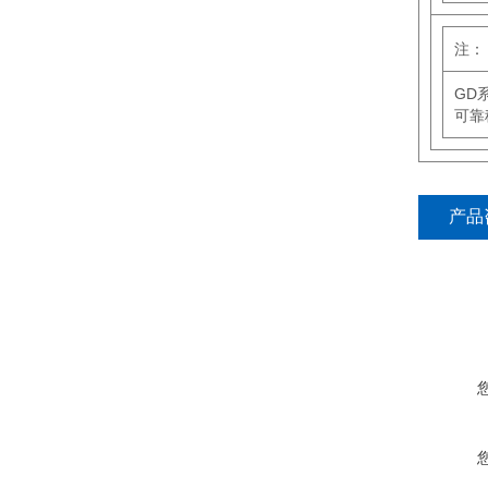
注：
GD
可靠
产品