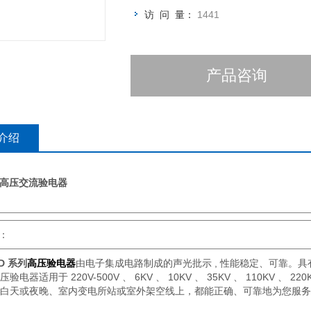
访 问 量：
1441
产品咨询
介绍
列高压交流验电器
述：
D 系列
高压验电器
由电子集成电路制成的声光批示 , 性能稳定、可靠。具
验电器适用于 220V-500V 、 6KV 、 10KV 、 35KV 、 110KV 、
白天或夜晚、室内变电所站或室外架空线上，都能正确、可靠地为您服务