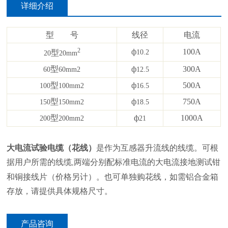
详细介绍
型 号
线径
电流
2
ф
100A
型
10.2
20
20mm
型
ф
300A
60
60mm2
12.5
型
ф
500A
100
100mm2
16.5
型
ф
750A
150
150mm2
18.5
型
ф
1000A
200
200mm2
21
大电流试验电缆（花线）
是作为互感器升流线的线缆。可根
据用户所需的线缆
两端分别配标准电流的大电流接地测试钳
,
和铜接线片（价格另计）。也可单独购花线，如需铝合金箱
存放，请提供具体规格尺寸。
产品咨询