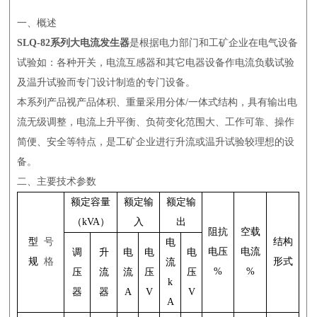
一、概述
SLQ-82系列大电流发生器
是根据电力部门和工矿企业在电气设备
试验如：各种开关，电流互感器和其它电器设备作电流负载试验
及温升试验而专门设计制造的专门设备。
本系列产品视产品体积、重量采用分体/一体式结构，具有输出电
流无级调整，电流上升平衡、负荷变化范围大、工作可靠、操作
简便、安全等特点，是工矿企业进行升流或温升试验较理想的设
备。
二、主要技术参数
额定容量
额定输
额定输
（kVA）
入
出
阻抗
空载
型
号
结构
电
电压
电流
调
升
电
电
电
规
格
形式
流
%
%
压
流
流
压
压
k
器
器
A
V
V
A