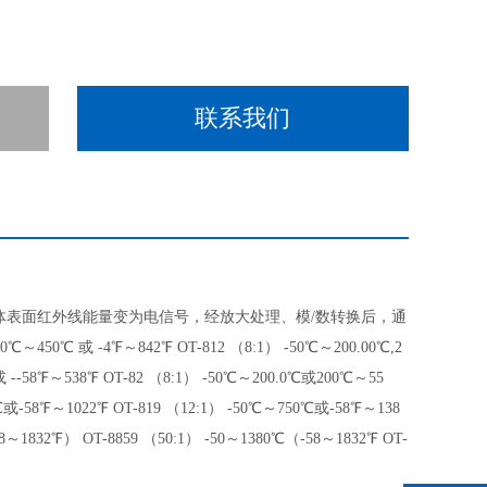
联系我们
体表面红外线能量变为电信号，经放大处理、模/数转换后，通
℃～450℃ 或 -4℉～842℉ OT-812 （8:1） -50℃～200.00℃,2
--58℉～538℉ OT-82 （8:1） -50℃～200.0℃或200℃～55
或-58℉～1022℉ OT-819 （12:1） -50℃～750℃或-58℉～138
8～1832℉） OT-8859 （50:1） -50～1380℃（-58～1832℉ OT-