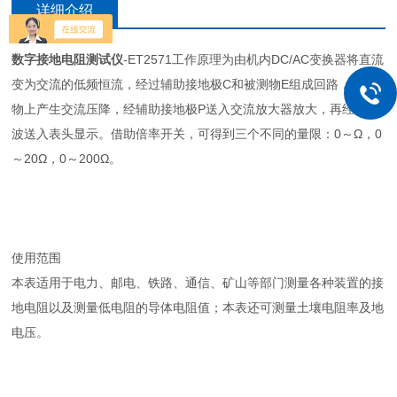
详细介绍
数字接地电阻测试仪
-ET2571工作原理为由机内DC/AC变换器将直流
变为交流的低频恒流，经过辅助接地极C和被测物E组成回路，被测
物上产生交流压降，经辅助接地极P送入交流放大器放大，再经过检
波送入表头显示。借助倍率开关，可得到三个不同的量限：0～Ω，0
～20Ω，0～200Ω。
使用范围
本表适用于电力、邮电、铁路、通信、矿山等部门测量各种装置的接
地电阻以及测量低电阻的导体电阻值；本表还可测量土壤电阻率及地
电压。