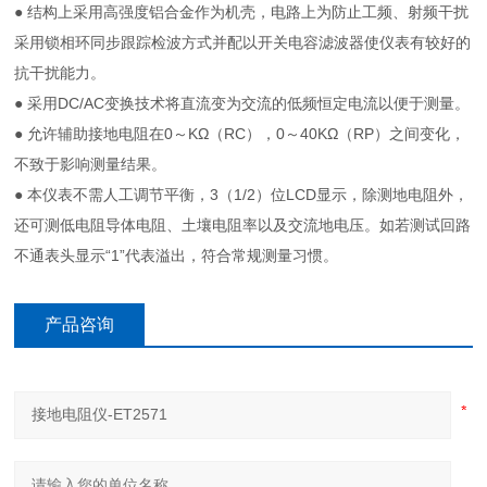
● 结构上采用高强度铝合金作为机壳，电路上为防止工频、射频干扰
采用锁相环同步跟踪检波方式并配以开关电容滤波器使仪表有较好的
抗干扰能力。
● 采用DC/AC变换技术将直流变为交流的低频恒定电流以便于测量。
● 允许辅助接地电阻在0～KΩ（RC），0～40KΩ（RP）之间变化，
不致于影响测量结果。
● 本仪表不需人工调节平衡，3（1/2）位LCD显示，除测地电阻外，
还可测低电阻导体电阻、土壤电阻率以及交流地电压。如若测试回路
不通表头显示“1”代表溢出，符合常规测量习惯。
产品咨询