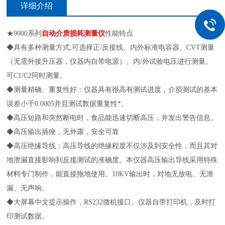
详细介绍
★9000系列
自动介质损耗测量仪
性能特点
◆具有多种测量方式,可选择正/反接线、内外标准电容器、CVT测量
（无需外接升压器，仪器内自带电源）、内/外试验电压进行测量。
可C1/C2同时测量。
◆测量精确、重复性好：仪器具有很高有测试进度，介损测试的基本
误差小于0.0005并且测试数据重复性*。
◆高压短路和突然断电时，食品能迅速切断高压，并发出警告信息。
◆高压输出插痤，无外露，安全可靠
◆高压绝缘导线：高压导线的绝缘程度不仅涉及到安全性，而且其对
地泄漏直接影响到反接测试的准确度。本仪器高压输出导线采用特殊
材料专门制作，能直接拖地使用。10KV输出时，对地无放电、无泄
漏、无声响。
◆大屏幕中文提示操作，RS232微机接口。仪器自带打印机，及时打
印测试数据。