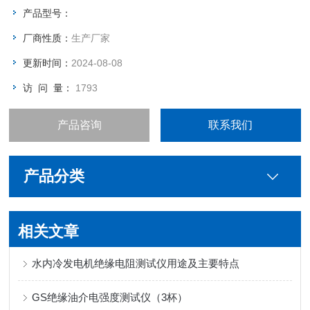
再长一些，但是不要超过5米的间距。安全围栏的支架分为墩式
产品型号：
（法兰盘），伞式，叉式，地桩。
厂商性质：
生产厂家
更新时间：
2024-08-08
访 问 量：
1793
产品咨询
联系我们
产品分类
相关文章
水内冷发电机绝缘电阻测试仪用途及主要特点
GS绝缘油介电强度测试仪（3杯）