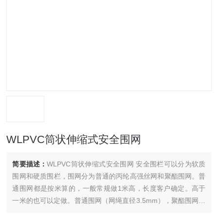
WLPVC筒状伸缩式安全围网
简要描述：
WLPVC筒状伸缩式安全围网 安全围栏可以分为软质
围网和硬质围栏，围网分为普通的丙纶高强丝网和聚酯围网。普
通围网都是按米算的，一般常规做1米高，长度客户确定。高于
一米的也可以定做。普通围网（网绳直径3.5mm），聚酯围网。
围网一般都要配上支架用的。一般2米左右配一个支架，也可以