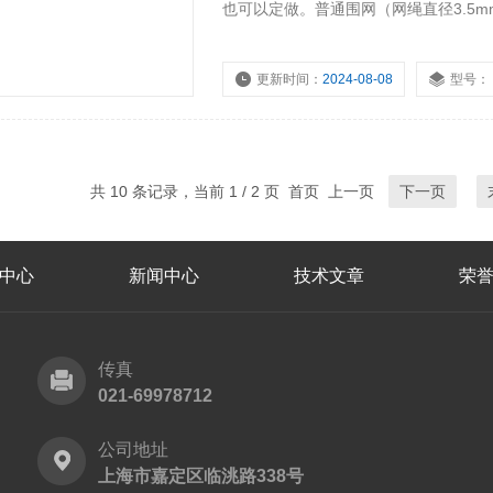
也可以定做。普通围网（网绳直径3.5
配一个支架，也可以再长一些，但是不
式，叉式，地桩。
更新时间：
2024-08-08
型号：
共 10 条记录，当前 1 / 2 页 首页 上一页
下一页
中心
新闻中心
技术文章
荣
传真
021-69978712
公司地址
上海市嘉定区临洮路338号