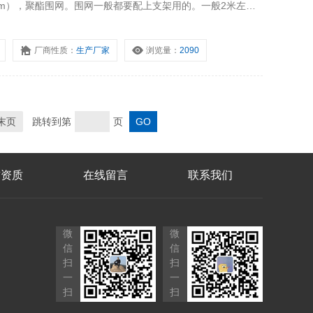
mm），聚酯围网。围网一般都要配上支架用的。一般2米左右
要超过5米的间距。安全围栏的支架分为墩式（法兰盘），伞
厂商性质：
生产厂家
浏览量：
2090
末页
跳转到第
页
誉资质
在线留言
联系我们
微
微
信
信
扫
扫
一
一
扫
扫