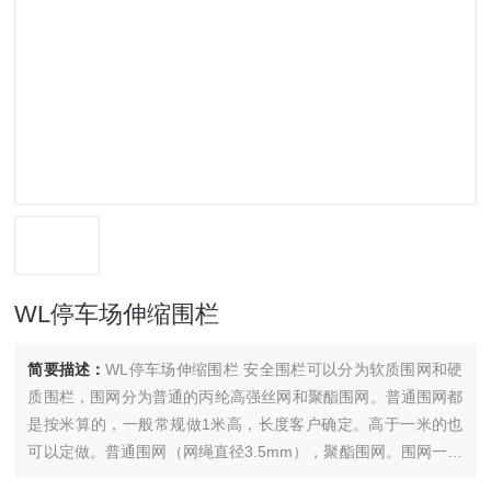
WL停车场伸缩围栏
简要描述：
WL停车场伸缩围栏 安全围栏可以分为软质围网和硬
质围栏，围网分为普通的丙纶高强丝网和聚酯围网。普通围网都
是按米算的，一般常规做1米高，长度客户确定。高于一米的也
可以定做。普通围网（网绳直径3.5mm），聚酯围网。围网一般
都要配上支架用的。一般2米左右配一个支架，也可以再长一