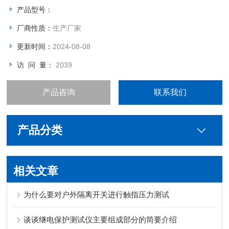
些，但是不要超过5米的间距。安全围栏的支架分为墩式（法兰
产品型号：
盘），伞式，叉式，地桩。
厂商性质：
生产厂家
更新时间：
2024-08-08
访 问 量：
2039
产品咨询
联系我们
产品分类
相关文章
为什么要对户外隔离开关进行触指压力测试
谈谈继电保护测试仪主要组成部分的简要介绍