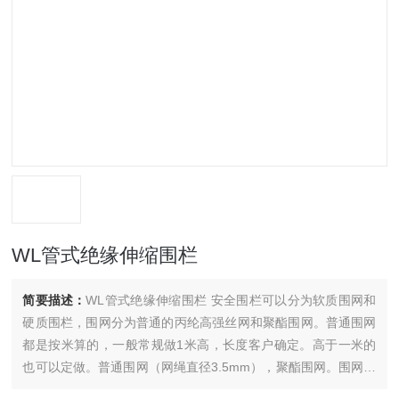
WL管式绝缘伸缩围栏
简要描述：
WL管式绝缘伸缩围栏 安全围栏可以分为软质围网和
硬质围栏，围网分为普通的丙纶高强丝网和聚酯围网。普通围网
都是按米算的，一般常规做1米高，长度客户确定。高于一米的
也可以定做。普通围网（网绳直径3.5mm），聚酯围网。围网一
般都要配上支架用的。一般2米左右配一个支架，也可以再长一