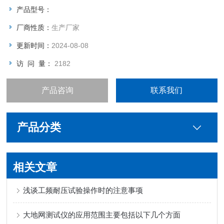
些，但是不要超过5米的间距。安全围栏的支架分为墩式（法兰
产品型号：
盘），伞式，叉式，地桩。
厂商性质：
生产厂家
更新时间：
2024-08-08
访 问 量：
2182
产品咨询
联系我们
产品分类
相关文章
浅谈工频耐压试验操作时的注意事项
大地网测试仪的应用范围主要包括以下几个方面