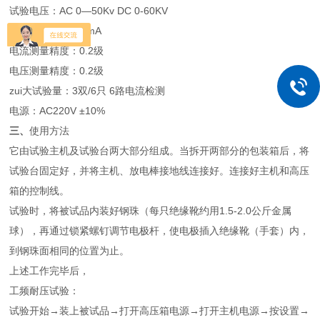
试验电压：AC 0—50Kv DC 0-60KV
试验电流：0—60mA
电流测量精度：0.2级
电压测量精度：0.2级
zui大试验量：3双/6只 6路电流检测
电源：AC220V ±10%
三、
使用方法
它由试验主机及试验台两大部分组成。当拆开两部分的包装箱后，将
试验台固定好，并将主机、放电棒接地线连接好。连接好主机和高压
箱的控制线。
试验时，将被试品内装好钢珠（每只绝缘靴约用1.5-2.0公斤金属
球），再通过锁紧螺钉调节电极杆，使电极插入绝缘靴（手套）内，
到钢珠面相同的位置为止。
上述工作完毕后，
工频耐压试验：
试验开始→装上被试品→打开高压箱电源→打开主机电源→按设置→