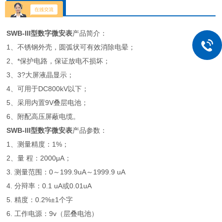
详细介绍
SWB-III型数字微安表
产品简介：
1、不锈钢外壳，圆弧状可有效消除电晕；
2、*保护电路，保证放电不损坏；
3、3?大屏液晶显示；
4、可用于DC800kV以下；
5、采用内置9V叠层电池；
6、附配高压屏蔽电缆。
SWB-III型数字微安表
产品参数：
1、测量精度：1%；
2、量 程：2000μA；
3. 测量范围：0～199.9uA～1999.9 uA
4. 分辩率：0.1 uA或0.01uA
5. 精度：0.2%±1个字
6. 工作电源：9v（层叠电池）