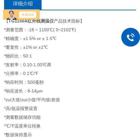
详细介绍
【
TG1150A红外线测温仪
产品技术指标】
*测量范围：-18 ~ 1150℃( 0~2102℉)
*精确度：±1.5% or ± 1.5℃
*重复性：±1% or ±1℃
*物距比：50:1
*发射率：0.10-1.00可调
*分辨率：0.1℃/℉
*响应时间：500毫秒
*响应波长：8-14μm
*zui大值/zui小值/平均值/差值
*高/低温报警设置
*测量数据储存功能
*℃/℉温度单位转换
*数据保持显示