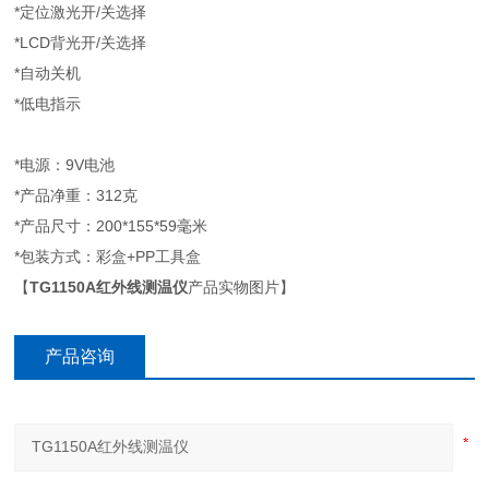
*定位激光开/关选择
*LCD背光开/关选择
*自动关机
*低电指示
*电源：9V电池
*产品净重：312克
*产品尺寸：200*155*59毫米
*包装方式：彩盒+PP工具盒
【
TG1150A红外线测温仪
产品实物图片】
产品咨询