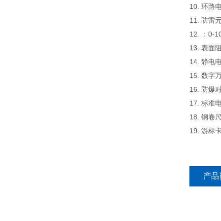
10. 环
11. 防
12. ：0-
13. 表面
14. 静
15. 数
16. 防
17. 标准
18. 钢卷
19. 游标
产品