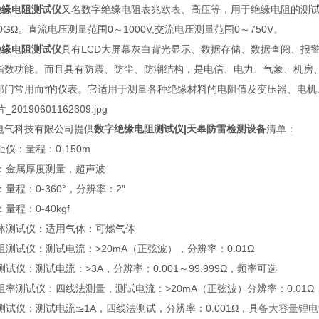
5绝缘电阻测试仪
又名数字绝缘电阻表兆欧表、高压等，用于绝缘电阻的测试，额
00GΩ。直流电压测量范围0～1000V,交流电压测量范围0～750V。
5绝缘电阻测试仪
具有LCD大屏幕灰白背光显示、数据存储、数据查阅、报
指数功能。而且具有防震、防尘、防潮结构，是电信、电力、气象、机房
部门常用而*的仪表。它适用于测量各种绝缘材料的电阻值及变压器、电机
电气科技有限公司提供
数
字
绝缘电阻测试仪
|天皋防雷检测设备
清单：
测距仪：量程：0-150m
仪：金属厚度测量，超声波
：量程：0-360°，分辨率：2″
：量程：0-40kgf
燃气体测试仪：适用气体：可燃气体
电阻测试仪：测试电流：>20mA（正弦波），分辨率：0.01Ω
网测试仪：测试电流：>3A，分辨率：0.001～99.999Ω，频率可选
电阻率测试仪：四线法测量，测试电流：>20mA（正弦波）分辨率：0.01Ω
位测试仪：测试电流:≥1A，四线法测试，分辨率：0.001Ω，具备大容量锂