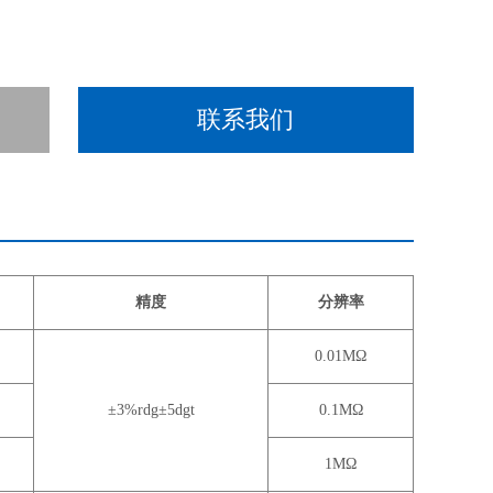
联系我们
精度
分辨率
0.01MΩ
±3%rdg±5dgt
0.1MΩ
1MΩ