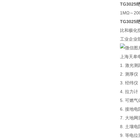
TG302
1MΩ～2
TG302
比和极化
工业企业
上海天皋
1. 激光
2. 测厚
3. 经纬仪
4. 拉力计
5. 可
6. 接地
7. 大地
8. 土壤
9. 等电