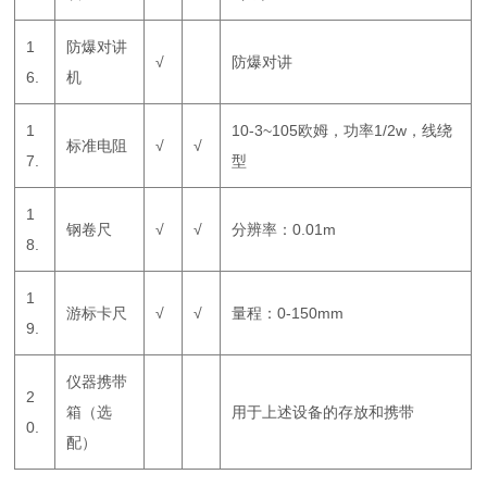
1
防爆对讲
√
防爆对讲
6.
机
1
10-3~105欧姆，功率1/2w，线绕
标准电阻
√
√
7.
型
1
钢卷尺
√
√
分辨率：0.01m
8.
1
游标卡尺
√
√
量程：0-150mm
9.
仪器携带
2
箱（选
用于上述设备的存放和携带
0.
配）