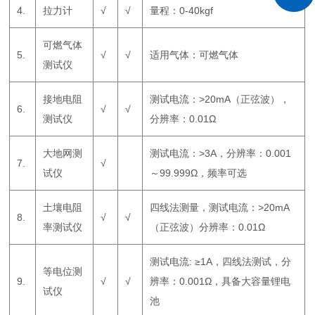
4.
拉力计
√
√
量程：0-40kgf
可燃气体
5.
√
√
适用气体：可燃气体
测试仪
接地电阻
测试电流：>20mA（正弦波），
6.
√
√
测试仪
分辨率：0.01Ω
大地网测
测试电流：>3A，分辨率：0.001
7.
√
试仪
～99.999Ω，频率可选
土壤电阻
四线法测量，测试电流：>20mA
8.
√
√
率测试仪
（正弦波）分辨率：0.01Ω
测试电流: ≥1A，四线法测试，分
等电位测
9.
√
√
辨率：0.001Ω，具备大容量锂电
试仪
池