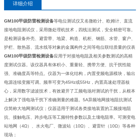
详细介绍
GM100甲级防雷检测设备
等电位测试仪又名微欧计、欧姆计、直流
接地电阻测试仪，采用微处理机技术，四线法测试，安全精密可靠。
是检测设备外壳、避雷带、地梁、构造、机柜、钢筋、水管、窗户、
护栏、散热器、流水线等对象的金属构件之间等电位联结质量的仪表
GM100甲级防雷检测设备
应用于对接地电阻及相关参数测试的高精
度测试仪器。该仪器具有体积小、重量轻、携带方便、抗干扰性能
强、准确度高等特点。仪器为一体化结构，内置变频电源模块，输出
电源连续变频可调。频率可变为45Hz或55Hz，内置高速处理器核
心，采用数字滤波技术，有效避开了工频电场对测试的干扰，从根本
上解决了强电场干扰下准确测量的难题。5A异频地网接地阻抗测试
仪简称大地网测试仪；仪器适用于测试各类接地装置的工频接地阻
抗、接触电压、跨步电压等工频特性参数以及土壤电阻率。可测变电
站地网（4Ω）、水火电厂、微波站（10Ω）、避雷针（10Ω）等各种
现场；