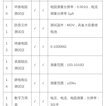
1
环路电阻
电阻测量分辨率：0.001Ω，电流
√
√
0.
测试仪
测量分辨率:1μA
1
防雷元件
测试器件：MOV，具备大容量锂
√
√
1.
测试仪
电池
1
绝缘电阻
√
√
0-1000MΩ
2.
测试仪
1
表面阻抗
√
√
测量范围：103-1010Ω
3.
测试仪
1
静电电位
√
√
测量范围：±20kv
4.
测试仪
1
数字万用
电压、电流、电阻测量，分辨率：
√
√
5.
表
3位半