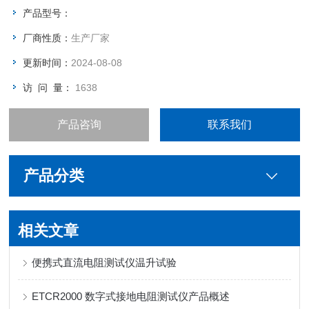
些，但是不要超过5米的间距。安全围栏的支架分为墩式（法兰
产品型号：
盘），伞式，叉式，地桩。
厂商性质：
生产厂家
更新时间：
2024-08-08
访 问 量：
1638
产品咨询
联系我们
产品分类
相关文章
便携式直流电阻测试仪温升试验
ETCR2000 数字式接地电阻测试仪产品概述