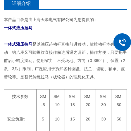
详细介绍
本产品目录是由上海天皋电气有限公司为您提供的：
一体式液压拉马
一体式液压拉马
是以油压起动杆直接前进移动，故推动杆本身不作转
动，钩爪座又可随螺纹直接作前进后退之调距，操作方便，只要把手
前后小幅度摆动。使用省力，不受场地、方向（0-360°）、位置（2
爪、3爪）限制，广泛应用于拆卸各种圆盘、法兰、齿轮、轴承、皮
带轮等。是替代传统拉马（板轮器）的理想化工具。
技术参数
SM
SM-
SM-
SM-
SM-
SM-
-5
10
15
20
30
50
安全负重t
5
10
15
20
30
50