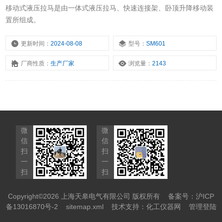
移动式液压拉马是由一体式液压拉马、快速连接架、卧顶升降移动装
置所组成。
更新时间：
2024-08-08
型号：
SM601
厂商性质：
生产厂家
浏览量：
2143
微
微
信
信
扫
扫
一
一
扫
扫
Copyright©2026 上海天皋电气有限公司 版权所有
备案号：沪ICP
备13016870号-2
sitemap.xml
技术支持：
化工仪器网
管理登陆