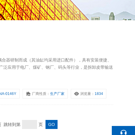
偶合器研制而成（其油缸均采用进口配件），具有安装便捷、
品广泛应用于电厂、煤矿、钢厂、码头等行业，是拆卸皮带输送
NA-0146Y
厂商性质：
生产厂家
浏览量：
1834
末页 跳转到第
页