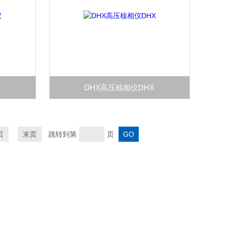
仪
DHX高压核相仪DHX
页
末页
跳转到第
页